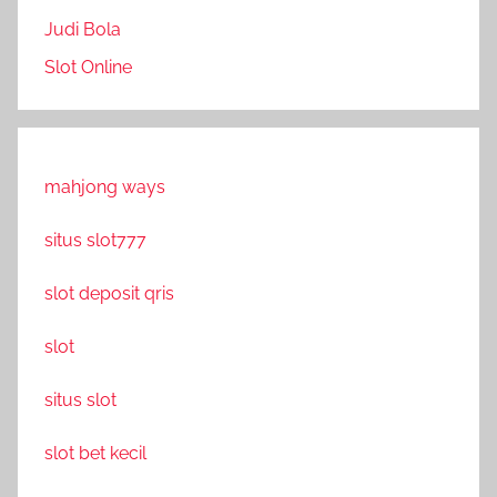
Judi Bola
Slot Online
mahjong ways
situs slot777
slot deposit qris
slot
situs slot
slot bet kecil