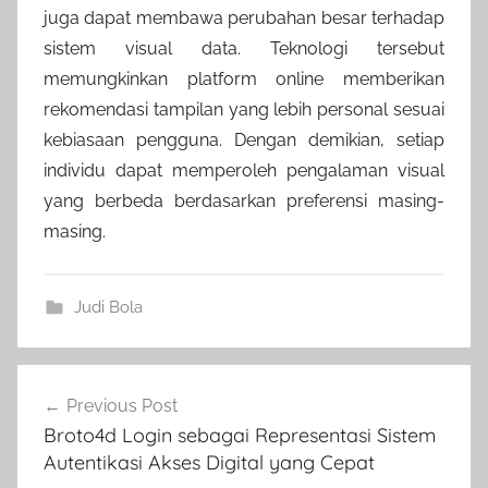
juga dapat membawa perubahan besar terhadap
sistem visual data. Teknologi tersebut
memungkinkan platform online memberikan
rekomendasi tampilan yang lebih personal sesuai
kebiasaan pengguna. Dengan demikian, setiap
individu dapat memperoleh pengalaman visual
yang berbeda berdasarkan preferensi masing-
masing.
Judi Bola
Navigasi
Previous Post
pos
Broto4d Login sebagai Representasi Sistem
Autentikasi Akses Digital yang Cepat