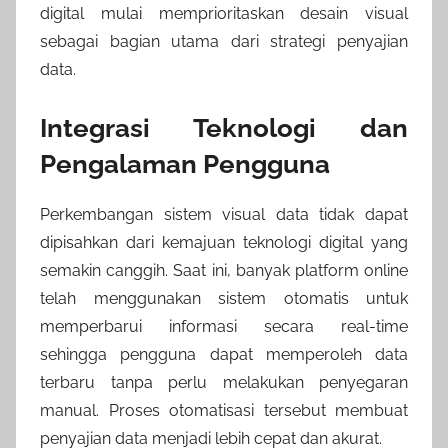
digital mulai memprioritaskan desain visual
sebagai bagian utama dari strategi penyajian
data.
Integrasi Teknologi dan
Pengalaman Pengguna
Perkembangan sistem visual data tidak dapat
dipisahkan dari kemajuan teknologi digital yang
semakin canggih. Saat ini, banyak platform online
telah menggunakan sistem otomatis untuk
memperbarui informasi secara real-time
sehingga pengguna dapat memperoleh data
terbaru tanpa perlu melakukan penyegaran
manual. Proses otomatisasi tersebut membuat
penyajian data menjadi lebih cepat dan akurat.