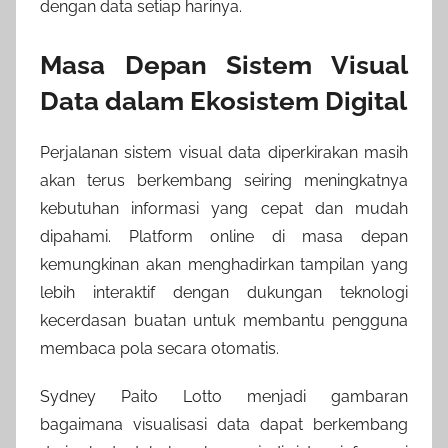
dengan data setiap harinya.
Masa Depan Sistem Visual
Data dalam Ekosistem Digital
Perjalanan sistem visual data diperkirakan masih
akan terus berkembang seiring meningkatnya
kebutuhan informasi yang cepat dan mudah
dipahami. Platform online di masa depan
kemungkinan akan menghadirkan tampilan yang
lebih interaktif dengan dukungan teknologi
kecerdasan buatan untuk membantu pengguna
membaca pola secara otomatis.
Sydney Paito Lotto menjadi gambaran
bagaimana visualisasi data dapat berkembang