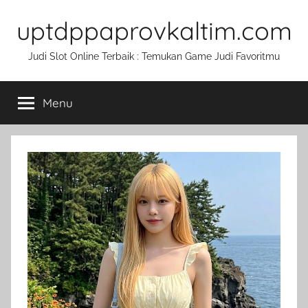
Skip
uptdppaprovkaltim.com
to
content
Judi Slot Online Terbaik : Temukan Game Judi Favoritmu
Menu